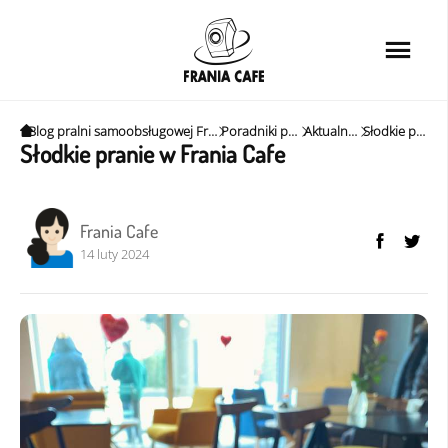
Strona główna
Usługi
Karta rabatowa
Blog pralni samoobsługowej Frania Cafe w Krakowie. Newsy, porady i ciekawe tipy.
Poradniki pralnia samoobsługowa
Aktualności Frania Cafe
Słodkie pranie w Frania Cafe
Słodkie pranie w Frania Cafe
Cennik
Kawiarnia
Frania Cafe
14 luty 2024
O nas
Najczęściej zadawane 
Poradniki i aktualności
Kontakt