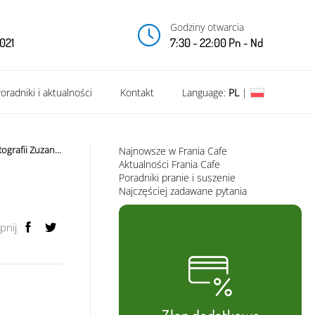
Godziny otwarcia
021
7:30 - 22:00 Pn - Nd
oradniki i aktualności
Kontakt
Language:
PL
|
Zapraszamy na wystawę fotografii Zuzanny Kudzia
Najnowsze w Frania Cafe
Aktualności Frania Cafe
Poradniki pranie i suszenie
Najczęściej zadawane pytania
pnij
Złap dodatkowe