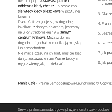
dwóch opcji -
zostawiasz pranie i
Zuzann
odbierasz kiedy chcesz
lub
pranie robi
się wtedy kiedy pijesz kawę
w przytulnej
Dlacze
kawiarni.
Frania Cafe znajduje się w dogodnej
Pranie
lokalizacji z dobrym dojazdem, jesteśmy
na ulicy Stradomskiej 19 w
samym
Segreg
centrum Krakowa
. Możesz do nas
dogodnie dojechać komunikacją miejską
Skutec
lub samochodem.
Jak pr
Nie macie czasu na chillout, musicie biec
dalej... zostawiacie nam Wasze brudy a
Jak pr
my już wiemy jak je okiełznać...
Frania Cafe
- Pralnia Samoobsługowa/Laundromat © Copyrig
Serwis pralniasamoobslugowa.pl używa ciasteczek (cookies), 