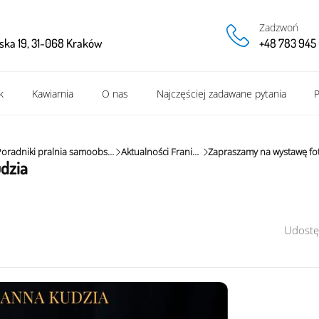
Zadzwoń
ska 19, 31-068 Kraków
+48 783 945 
k
Kawiarnia
O nas
Najczęściej zadawane pytania
P
Poradniki pralnia samoobsługowa
Aktualności Frania Cafe
dzia
Udostę