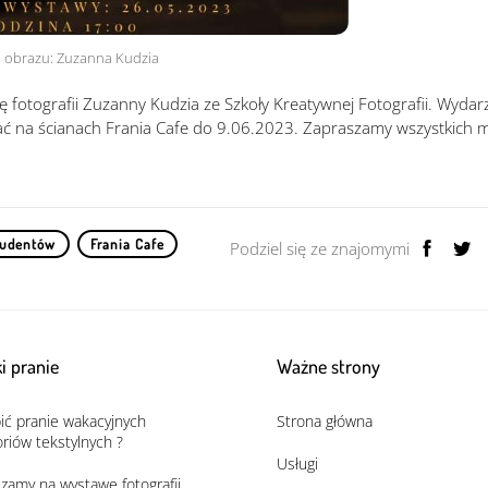
o obrazu: Zuzanna Kudzia
fotografii Zuzanny Kudzia ze Szkoły Kreatywnej Fotografii. Wydar
ać na ścianach Frania Cafe do 9.06.2023. Zapraszamy wszystkich 
tudentów
Frania Cafe
Podziel się ze znajomymi
i pranie
Ważne strony
bić pranie wakacyjnych
Strona główna
riów tekstylnych ?
Usługi
zamy na wystawę fotografii