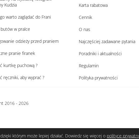
y Kudzia
Karta rabatowa
go warto zaglądać do Frani
Cennik
 butów w pralce
O nas
owanie odzieży przed praniem
Najczęściej zadawane pytania
zne pranie firanek
Poradniki i aktualności
ać kurtkę puchową ?
Regulamin
ać ręczniki, aby wyprać ?
Polityka prywatności
ht 2016 - 2026
dzięki którym może lepiej działać. Dowiedz się więcej o
polityce prywatn