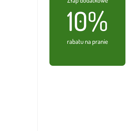
10%
rabatu na pranie