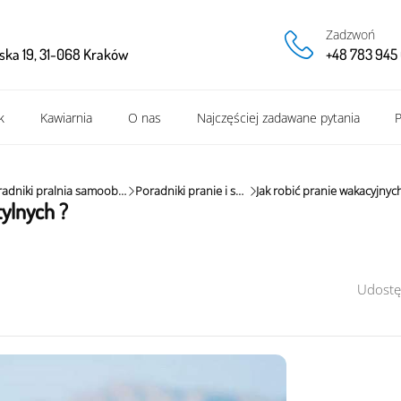
Zadzwoń
ska 19, 31-068 Kraków
+48 783 945 
k
Kawiarnia
O nas
Najczęściej zadawane pytania
P
Poradniki pralnia samoobsługowa
Poradniki pranie i suszenie
ylnych ?
Udostę