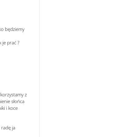
lko będziemy
 je prać ?
 korzystamy z
ienie słońca
ki i koce
 radę ja