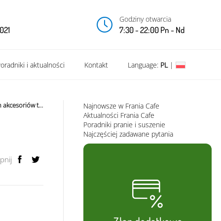
Godziny otwarcia
021
7:30 - 22:00 Pn - Nd
oradniki i aktualności
Kontakt
Language:
PL
|
Jak robić pranie wakacyjnych akcesoriów tekstylnych ?
Najnowsze w Frania Cafe
Aktualności Frania Cafe
Poradniki pranie i suszenie
Najczęściej zadawane pytania
pnij
Złap dodatkowe