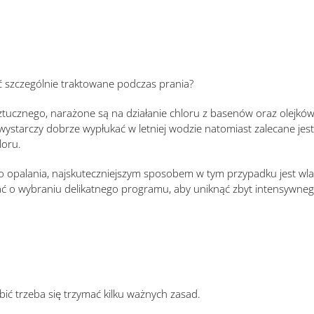
ć szczególnie traktowane podczas prania?
ztucznego, narażone są na działanie chloru z basenów oraz olejków
wystarczy dobrze wypłukać w letniej wodzie natomiast zalecane jest
loru.
o opalania, najskuteczniejszym sposobem w tym przypadku jest wla
ać o wybraniu delikatnego programu, aby uniknąć zbyt intensywneg
ić trzeba się trzymać kilku ważnych zasad.