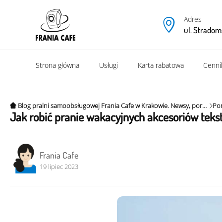
Adres
ul. Stradom
Strona główna
Usługi
Karta rabatowa
Cenni
Blog pralni samoobsługowej Frania Cafe w Krakowie. Newsy, porady i ciekawe tipy.
Jak robić pranie wakacyjnych akcesoriów tekst
Frania Cafe
19 lipiec 2023