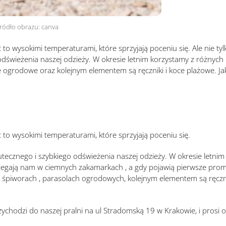
ródło obrazu: canva
o wysokimi temperaturami, które sprzyjają poceniu się. Ale nie ty
dświeżenia naszej odzieży. W okresie letnim korzystamy z różnych
e ogrodowe oraz kolejnym elementem są ręczniki i koce plażowe. Jak
to wysokimi temperaturami, które sprzyjają poceniu się.
tecznego i szybkiego odświeżenia naszej odzieży. W okresie letnim
legają nam w ciemnych zakamarkach , a gdy pojawią pierwsze prom
, śpiworach , parasolach ogrodowych, kolejnym elementem są ręczni
chodzi do naszej pralni na ul Stradomską 19 w Krakowie, i prosi o