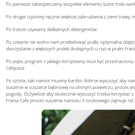
Po pierwsze zabezpieczamy wszystkie elementu luzne troki zamki 
Po drugie czyścimy ręcznie większe zabrudzenia z ziemi trawy, 
Po trzecie używamy delikatnych detergentów
Po czwarte nie wolno nam przeładować pralki, optymalna objętość 
skorzystanie z większych pralek dostępnych u nas w pralni Fran
Po piąte, program z jakiego korzystamy musi być przeznaczony 
Celsjusza
Po szóste, taki namiot musimy bardzo dobrze wysuszyć aby nam n
suszenie w suszarce bębnowej na zimnym powietrzu, proces jest 
pogody. Oczywiście aby skutecznie wysuszyć trzeba korzystać z
Frania Cafe proces suszenia namiotu 3 osobowego zajmuje od 