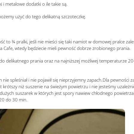
i metalowe dodatki o ile takie są.
możemy użyć do tego delikatną szczoteczkę.
to ¾ pralki, jeśli nie mieści się taki namiot w domowej pralce zale
ia Cafe, wtedy będziecie mieli pewność dobrze zrobionego prania.
do delikatnego prania oraz na najniższej możliwej temperaturze 20
ie spleśniał i nie pojawił się nieprzyjemny zapach.Dla pewności za
krótszy niż suszenie na świeżym powietrzu i nie jesteśmy uzależni
 dużych suszarek w których jest spory nawiew chłodnego powietrza,
20 do 30 min.