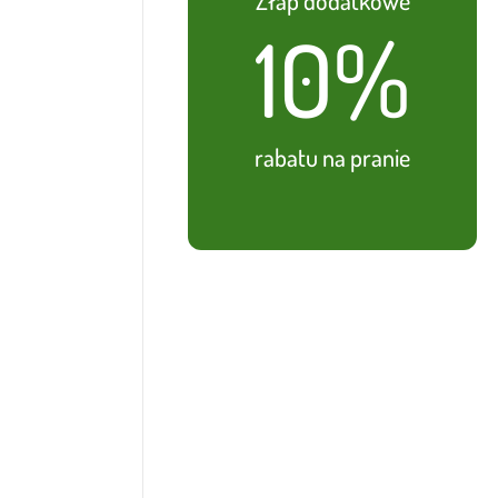
10%
rabatu na pranie